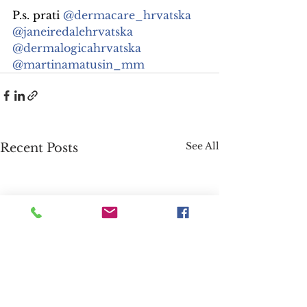
P.s. prati 
@dermacare_hrvatska
@janeiredalehrvatska
@dermalogica
hrvatska 
@martinamatusin_mm 
See All
Recent Posts