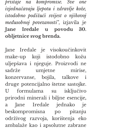
pristaje na kompromise. Sve one 
izjednačavaju ljepotu i zdravlje kože, 
istodobno podižući svijest o njihovoj 
međusobnoj povezanosti
”, izjavila je
Jane Iredale u povodu 30. 
obljetnice svog brenda.
Jane Iredale je visokoučinkovit 
make-up koji istodobno kožu 
uljepšava i njeguje. Proizvodi ne 
sadrže umjetne mirise, 
konzervanse, bojila, talkove i 
druge potencijalno štetne sastojke. 
U formulama su isključivo
prirodni minerali i biljne esencije
,
a Jane Iredale jednako je 
beskompromisna po pitanju 
održivog razvoja, korištenja eko 
ambalaže kao i apsolutne zabrane 