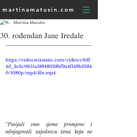
martinamatusin.com
Martina Matušin
30. rođendan Jane Iredale
https://video.wixstatic.com/video/c0df
4d_3e2c0651a58948028bf9a4f149b3384
0/1080p/mp4/file.mp4
“
Posijali smo sjeme promjene i 
odnjegovali zajednicu žena koja ne 