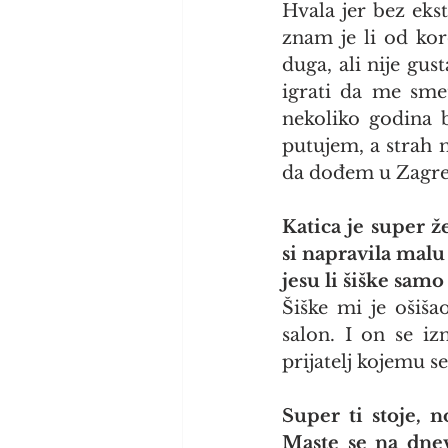
Hvala jer bez eks
znam je li od kor
duga, ali nije gus
igrati da me smet
nekoliko godina b
putujem, a strah 
da dođem u Zagreb 
Katica je super ž
si napravila malu 
jesu li šiške sam
Šiške mi je ošiša
salon. I on se i
prijatelj kojemu se
Super ti stoje, 
Maste se na dnev