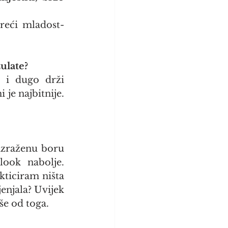
 reći mladost-
zulate?
 i dugo drži 
je najbitnije. 
izraženu boru 
ook nabolje. 
kticiram ništa 
enjala? Uvijek 
še od toga.