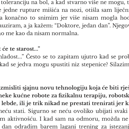
oleranciju na bol, a kad stvarno više ne mogu, to
e jedne rupture mišića na nozi, otišla sam liječn
 konačno to snimim jer više nisam mogla hoda
auziram, a ja kažem: “Doktore, jedan dan”. Njegov
dao me kao da nisam normalna.
 će te starost...”
 mladost...” Često se to zapitam ujutro kad se pro
kad se jedva mogu spustiti niz stepenice? Silazim
izmisliti sjajnu novu tehnologiju koja će biti rje
eke kućne robote za fizikalnu terapiju, robotsk
ebde, ili je trik nikad ne prestati trenirati jer 
ću stati. Sigurno se neću ovoliko ubijati svaki d
om aktivnošću. I kad sam na odmoru, možda ne s
ći dan odradim barem lagani trening za istezan