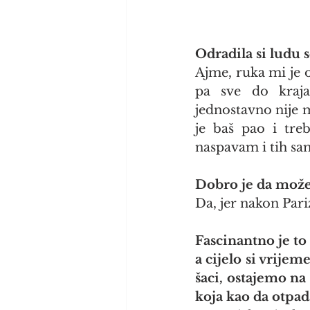
Odradila si ludu 
Ajme, ruka mi je 
pa sve do kraja
jednostavno nije m
je baš pao i tr
naspavam i tih sam
Dobro je da možeš
Da, jer nakon Pari
Fascinantno je to 
a cijelo si vrije
šaci, ostajemo na
koja kao da otpad