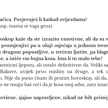
čica. Povjeruješ li katkad zvijezdama?
op, mama se toga grozi. 
oskop kaže da ste izrazito emotivne, ali da su v
 promjenjivi pa u oluji osjećaja u jednom tren
u drugom popustljive, u trećem ljutite, pa blage
, a ističe vas bujna kosa. Ima li tu malo tebe?
tirati ljepotu, ali ostalo definitivno da. Veliki s
Rakove, uvijek prvo mislim na druge, a tek o
o. Nije da puno čitam ili pratim horoskop, ali da, 
o ne mogu baš reći da je kosa moj adut, zato imam
avršene, sjajno napravljene, nikad ne bih primije