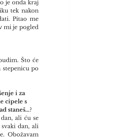
 je onda kraj 
iku tek nakon 
ti. Pitao me 
 mi je pogled 
budim. Što će 
 stepenicu po 
šenje i za
e cipele s
kad staneš…
?
an, ali ću se 
vaki dan, ali 
je. Obožavam 