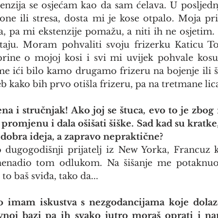
tenzija se osjećam kao da sam ćelava. U posljednj
one ili stresa, dosta mi je kose otpalo. Moja pri
ta, pa mi ekstenzije pomažu, a niti ih ne osjetim.
aju. Moram pohvaliti svoju frizerku Katicu Top
rine o mojoj kosi i svi mi uvijek pohvale kosu
me ići bilo kamo drugamo frizeru na bojenje ili š
kako bih prvo otišla frizeru, pa na tretmane lic
ena i stručnjak! Ako joj se štuca, evo to je zbog
promjenu i dala ošišati šiške. Sad kad su kratke, š
o dobra ideja, a zapravo nepraktične?
o dugogodišnji prijatelj iz New Yorka, Francuz 
znenadio tom odlukom. Na šišanje me potaknuo
 to baš sviđa, tako da...
no imam iskustva s nezgodancijama koje dolaze
noj bazi pa ih svako jutro moraš oprati i namj