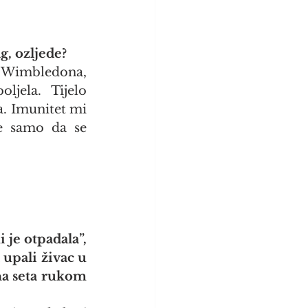
g, ozljede?
 Wimbledona, 
jela. Tijelo 
a. Imunitet mi 
e samo da se 
je otpadala”, 
upali živac u 
a seta rukom 