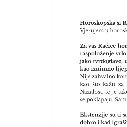
Horoskopska si Ra
Vjerujem u horosk
Za vas Račice hor
raspoloženje vrlo
jako tvrdoglave, 
kao iznimno lijepe
Nije zahvalno komen
kao što kažu za 
Nažalost, to je tak
se poklapaju. Sam
Ekstenzije su ti s
dobro i kad igraš?