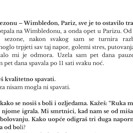
sezonu – Wimbledon, Pariz, sve je to ostavilo tra
otpala na Wimbledonu, a onda opet u Parizu. Od
 sezone, nakon svakog sam se turnira razbol
oglo trpjeti sav taj napor, golemi stres, putovanj
ebalo mi je odmora. Uzela sam pet dana pauz
 pet dana spavala po 11 sati svaku noć.
 kvalitetno spavati.
za nisam mogla ni spavati.
kako se nosiš s boli i ozljedama. Kažeš: “Ruka mi 
me njome igrala. Mi smrtnici, kad nam se od miša 
 bolovanju. Kako uopće odigraš tri duga naporn
a od bo
li?