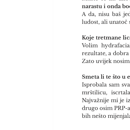
narastu i onda boc
A da, nisu baš je
ludost, ali unatoč
Koje tretmane lica
Volim hydrafaci
rezultate, a dobra 
Zato uvijek nosim i
Smeta li te što u 
Isprobala sam svaš
mrštilicu, iscrt
Najvažnije mi je i
drugo osim PRP-a. 
bih nešto mijenjal