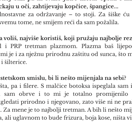
kaju u oči, zahtijevaju kopčice, špangice...
dnostavne za održavanje – to stoji. Za šiške ću
 svemu tome, ne smijem reći da sam požalila.
 voliš, najviše koristiš, koji pružaju najbolje re
al i PRP tretman plazmom. Plazma baš lijepo
mi je i za nježnu prirodnu zaštitu od sunca, što mi 
 šilterice.
estetskom smislu, bi li nešto mijenjala na sebi?
ta, pa i filere. S malčice botoksa ispeglala sam 
ala sam obrve i to mi je totalno promijenilo l
zgledati prirodno i njegovano, zato više ni ne pra
Za mene je to najbolji tretman. A bih li nešto mij
a, ali uglavnom to bude frizura, boja kose, ništa vi