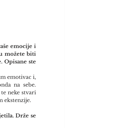
aše emocije i 
u možete biti 
. Opisane ste 
am emotivac i, 
nda na sebe. 
te neke stvari 
 ekstenzije.
tila. Drže se 