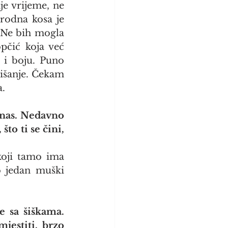
e vrijeme, ne 
rodna kosa je 
 Ne bih mogla 
čić koja već 
 i boju. Puno 
išanje. Čekam 
a.
 nas. Nedavno 
to ti se čini, 
koji tamo ima 
 jedan muški 
 sa šiškama. 
estiti, brzo 