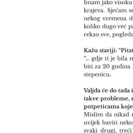
Imam jako visoku t
krajeva. Sjećam s
nekog vremena da
koliko dugo već p
rekao sve, pogle
Kažu stariji: “Pitat
“… gdje ti je bila
biti za 20 godina 
stepenicu.
Valjda će do tada 
takve probleme, n
potpeticama koje l
Mislim da nikad ne
uvijek baviti nek
svaki drugi, tre