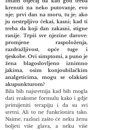
Imam osjećaj da kad god treba 
krenuti na neko putovanje, evo 
nje; prvi dan na moru, tu je; ako 
ju nestrpljivo čekaš, kasni; kad ti 
treba da koji dan zakasni, stigne 
ranije. Trpiš sve njezine darove: 
promjene raspoloženja, 
razdražljivost, opće tuge i 
tjeskobe. Ovi simptomi, a puno je 
žena blagoslovljeno iznimno 
jakima, osim konjoubilačkim 
analgeticima, mogu se olakšati 
akupunkturom?
Bila bih najsretnija kad bih mogla 
dati svakome formulu kako i gdje 
primijeniti terapiju i da su svi 
sretni. Ali to ne funkcionira tako. 
Naime, razlozi zašto će neku ženu 
boljeti više glava, a neku više 