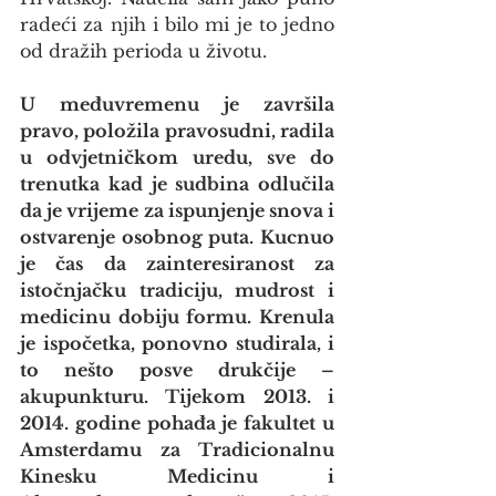
radeći za njih i bilo mi je to jedno 
od dražih perioda u životu.
U međuvremenu je završila 
pravo, položila pravosudni, radila 
u odvjetničkom uredu, sve do 
trenutka kad je sudbina odlučila 
da je vrijeme za ispunjenje snova i 
ostvarenje osobnog puta. Kucnuo 
je čas da zainteresiranost za 
istočnjačku tradiciju, mudrost i 
medicinu dobiju formu. Krenula 
je ispočetka, ponovno studirala, i 
to nešto posve drukčije – 
akupunkturu. Tijekom 2013. i 
2014. godine pohađa je fakultet u 
Amsterdamu za Tradicionalnu 
Kinesku Medicinu i 