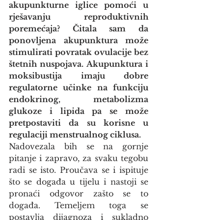
akupunkturne iglice pomoći u 
rješavanju reproduktivnih 
poremećaja? Čitala sam da 
ponovljena akupunktura može 
stimulirati povratak ovulacije bez 
štetnih nuspojava. Akupunktura i 
moksibustija imaju dobre 
regulatorne učinke na funkciju 
endokrinog, metabolizma 
glukoze i lipida pa se može 
pretpostaviti da su korisne u 
regulaciji menstrualnog ciklusa.
Nadovezala bih se na gornje 
pitanje i zapravo, za svaku tegobu 
radi se isto. Proučava se i ispituje 
što se događa u tijelu i nastoji se 
pronaći odgovor zašto se to 
događa. Temeljem toga se 
postavlja dijagnoza i sukladno 