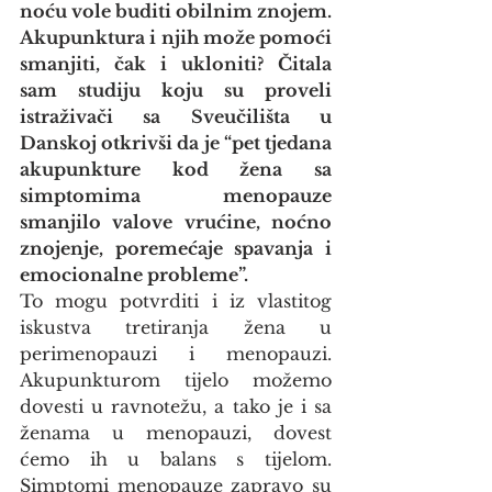
noću vole buditi obilnim znojem. 
Akupunktura i njih može pomoći 
smanjiti, čak i ukloniti? Čitala 
sam studiju koju su proveli 
istraživači sa Sveučilišta u 
Danskoj otkrivši da je “pet tjedana 
akupunkture kod žena sa 
simptomima menopauze 
smanjilo valove vrućine, noćno 
znojenje, poremećaje spavanja i 
emocionalne probleme”.
To mogu potvrditi i iz vlastitog 
iskustva tretiranja žena u 
perimenopauzi i menopauzi. 
Akupunkturom tijelo možemo 
dovesti u ravnotežu, a tako je i sa 
ženama u menopauzi, dovest 
ćemo ih u balans s tijelom. 
Simptomi menopauze zapravo su 