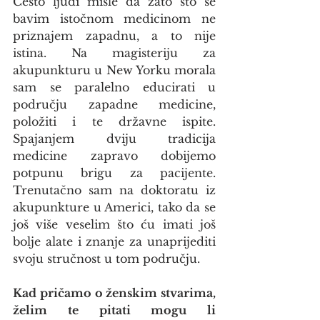
Često ljudi misle da zato što se 
bavim istočnom medicinom ne 
priznajem zapadnu, a to nije 
istina. Na magisteriju za 
akupunkturu u New Yorku morala 
sam se paralelno educirati u 
području zapadne medicine, 
položiti i te državne ispite. 
Spajanjem dviju tradicija 
medicine zapravo dobijemo 
potpunu brigu za pacijente. 
Trenutačno sam na doktoratu iz 
akupunkture u Americi, tako da se 
još više veselim što ću imati još 
bolje alate i znanje za unaprijediti 
svoju stručnost u tom području.
Kad pričamo o ženskim stvarima, 
želim te pitati mogu li 