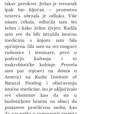
takav preokret. Jedan je trenutak 
ipak bio ključan – prometna 
nesreća ubrzala je odluku. Više 
nisam čekala, odlučila sam što 
želim i kako želim živjeti. Radila 
sam sve da bih istražila istočnu 
medicinu s kojom sam bila 
opčinjena. Išla sam na sve moguće 
radionice i seminare, prvo u 
području kuhanja i to 
makrobiotičke kuhinje. Provela 
sam par mjeseci na 
detoxu
 u 
Americi na Kushi Institute of 
Natural Healing i obučavanju 
istočne medicine, što je uključivalo 
sve elemente kao da ste u 
budističkom hramu na obuci da 
postanete pročišćena osoba, kao 
da vas netko u potpunosti resetira 