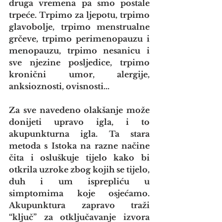
druga vremena pa smo postale 
trpeće. Trpimo za ljepotu, trpimo 
glavobolje, trpimo menstrualne 
grčeve, trpimo perimenopauzu i 
menopauzu, trpimo nesanicu i 
sve njezine posljedice, trpimo 
kronični umor, alergije, 
anksioznosti, ovisnosti…
Za sve navedeno olakšanje može 
donijeti upravo igla, i to 
akupunkturna igla. Ta stara 
metoda s Istoka na razne načine 
čita i osluškuje tijelo kako bi 
otkrila uzroke zbog kojih se tijelo, 
duh i um isprepliću u 
simptomima koje osjećamo. 
Akupunktura zapravo traži 
“ključ” za otključavanje izvora 