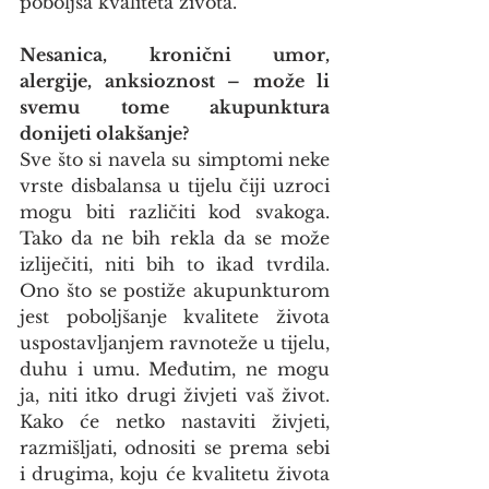
poboljša kvaliteta života.
Nesanica, kronični umor, 
alergije, anksioznost – može li 
svemu tome akupunktura 
donijeti olakšanje?
Sve što si navela su simptomi neke 
vrste disbalansa u tijelu čiji uzroci 
mogu biti različiti kod svakoga. 
Tako da ne bih rekla da se može 
izliječiti, niti bih to ikad tvrdila. 
Ono što se postiže akupunkturom 
jest poboljšanje kvalitete života 
uspostavljanjem ravnoteže u tijelu, 
duhu i umu. Međutim, ne mogu 
ja, niti itko drugi živjeti vaš život. 
Kako će netko nastaviti živjeti, 
razmišljati, odnositi se prema sebi 
i drugima, koju će kvalitetu života 