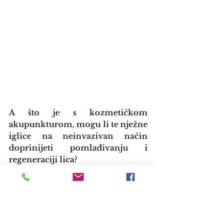
A što je s kozmetičkom 
akupunkturom, mogu li te nježne 
iglice na neinvazivan način 
doprinijeti pomlađivanju i 
regeneraciji lica?
Bolje je reći medicinsko-
kozmetička akupunktura jer lice je 
kao mapa našeg tijela. Samo 
gledajući lice, mi stručnjaci 
možemo puno toga 