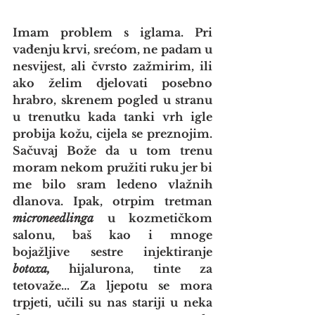
Imam problem s iglama. Pri 
vađenju krvi, srećom, ne padam u 
nesvijest, ali čvrsto zažmirim, ili 
ako želim djelovati posebno 
hrabro, skrenem pogled u stranu 
u trenutku kada tanki vrh igle 
probija kožu, cijela se preznojim. 
Sačuvaj Bože da u tom trenu 
moram nekom pružiti ruku jer bi 
me bilo sram ledeno vlažnih 
dlanova. Ipak, otrpim tretman 
microneedlinga
 u kozmetičkom 
salonu, baš kao i mnoge 
bojažljive sestre injektiranje 
botoxa,
 hijalurona, tinte za 
tetovaže… Za ljepotu se mora 
trpjeti, učili su nas stariji u neka 