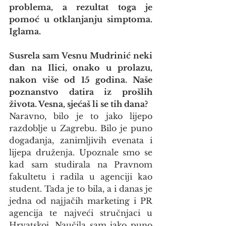
problema, a rezultat toga je 
pomoć u otklanjanju simptoma. 
Iglama.
Susrela sam Vesnu Mudrinić neki 
dan na Ilici, onako u prolazu, 
nakon više od 15 godina. Naše 
poznanstvo datira iz prošlih 
života. Vesna, sjećaš li se tih dana?
Naravno, bilo je to jako lijepo 
razdoblje u Zagrebu. Bilo je puno 
događanja, zanimljivih evenata i 
lijepa druženja. Upoznale smo se 
kad sam studirala na Pravnom 
fakultetu i radila u agenciji kao 
student. Tada je to bila, a i danas je 
jedna od najjačih marketing i PR 
agencija te najveći stručnjaci u 
Hrvatskoj. Naučila sam jako puno 