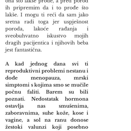
ona što lakše prođe, a pred porod 
ih pripremim da i to prođe što 
lakše. I mogu ti reći da sam jako 
sretna radi toga jer uspješnost 
poroda, lakoće rađanja i 
sveobuhvatno iskustvo mojih 
dragih pacijentica i njihovih beba 
jest fantastična.
A kad jednog dana svi ti 
reproduktivni problemi nestanu i 
dođe menopauza, mrski 
simptomi s kojima smo se mučile 
počnu faliti. Barem su bili 
poznati. Nedostatak hormona 
ostavlja nas smušenima, 
zaboravnima, suhe kože, kose i 
vagine, a sol na ranu donose 
žestoki valunzi koji posebno 