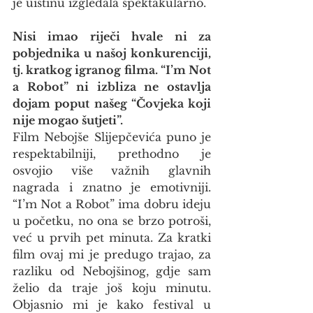
je uistinu izgledala spektakularno.
Nisi imao riječi hvale ni za 
pobjednika u našoj konkurenciji, 
tj. kratkog igranog filma. “I’m Not 
a Robot” ni izbliza ne ostavlja 
dojam poput našeg “Čovjeka koji 
nije mogao šutjeti”.
Film Nebojše Slijepčevića puno je 
respektabilniji, prethodno je 
osvojio više važnih glavnih 
nagrada i znatno je emotivniji. 
“I’m Not a Robot” ima dobru ideju 
u početku, no ona se brzo potroši, 
već u prvih pet minuta. Za kratki 
film ovaj mi je predugo trajao, za 
razliku od Nebojšinog, gdje sam 
želio da traje još koju minutu. 
Objasnio mi je kako festival u 