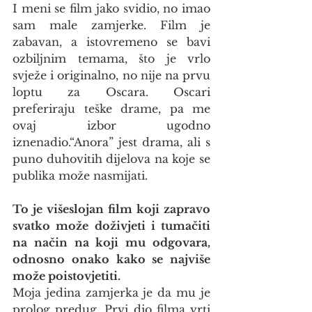
I meni se film jako svidio, no imao 
sam male zamjerke. Film je 
zabavan, a istovremeno se bavi 
ozbiljnim temama, što je vrlo 
svježe i originalno, no nije na prvu 
loptu za Oscara. Oscari 
preferiraju teške drame, pa me 
ovaj izbor ugodno 
iznenadio.“Anora” jest drama, ali s 
puno duhovitih dijelova na koje se 
publika može nasmijati.
To je višeslojan film koji zapravo 
svatko može doživjeti i tumačiti 
na način na koji mu odgovara, 
odnosno onako kako se najviše 
može poistovjetiti.
Moja jedina zamjerka je da mu je 
prolog predug. Prvi dio filma vrti 