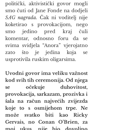
politički, aktivistički govor mogli 
smo čuti od Jane Fonde na dodjeli 
SAG nagrada.
 Čak ni voditelj nije 
koketirao s provokacijom, nego 
smo jedino pred kraj čuli 
komentar, odnosno foru da se 
svima svidjela “Anora” vjerojatno 
zato što je jedina koja se 
usprotivila ruskim oligarsima.
Uvodni govor ima veliku važnost 
kod svih tih ceremonija. Od njega 
se očekuje duhovitost, 
provokacija, sarkazam, prozivka i 
šala na račun najvećih zvijezda 
koje to s osmijehom trpe. Ne 
može svatko biti kao Ricky 
Gervais, no Conan O’Brien, za 
moj ukus, nije bio dovoljno 