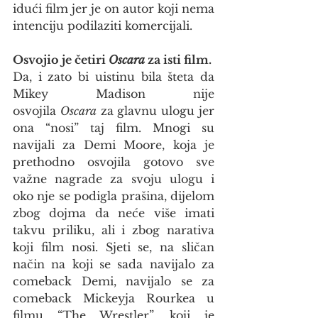
idući film jer je on autor koji nema 
intenciju podilaziti komercijali.
Osvojio je četiri 
Oscara
 za isti film.
Da, i zato bi uistinu bila šteta da 
Mikey Madison nije 
osvojila 
Oscara
 za glavnu ulogu jer 
ona “nosi” taj film. Mnogi su 
navijali za Demi Moore, koja je 
prethodno osvojila gotovo sve 
važne nagrade za svoju ulogu i 
oko nje se podigla prašina, dijelom 
zbog dojma da neće više imati 
takvu priliku, ali i zbog narativa 
koji film nosi. Sjeti se, na sličan 
način na koji se sada navijalo za 
comeback Demi, navijalo se za 
comeback Mickeyja Rourkea u 
filmu “The Wrestler”, koji je 