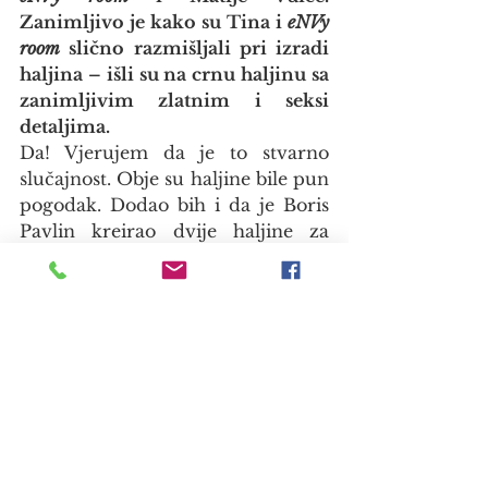
Zanimljivo je kako su Tina i 
eNVy 
room
 slično razmišljali pri izradi 
haljina – išli su na crnu haljinu sa 
zanimljivim zlatnim i seksi 
detaljima.
Da! Vjerujem da je to stvarno 
slučajnost. Obje su haljine bile pun 
pogodak. Dodao bih i da je Boris 
Pavlin kreirao dvije haljine za 
Vanju Jambrović, suprugu 
redatelja Nebojše Slijepčevića, koja 
je na dodjeli nagrade 
César
 u 
Parizu nosila njegovu kreaciju 
dizajniranu samo za nju. Boris je 
izradio još jednu haljinu koju je 
trebala nositi na oskarovskom 
crvenom tepihu na koji, nažalost 
nije mogla doći.