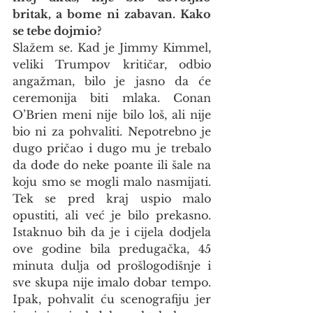
britak, a bome ni zabavan. Kako 
se tebe dojmio?
Slažem se. Kad je Jimmy Kimmel, 
veliki Trumpov kritičar, odbio 
angažman, bilo je jasno da će 
ceremonija biti mlaka. Conan 
O’Brien meni nije bilo loš, ali nije 
bio ni za pohvaliti. Nepotrebno je 
dugo pričao i dugo mu je trebalo 
da dođe do neke poante ili šale na 
koju smo se mogli malo nasmijati. 
Tek se pred kraj uspio malo 
opustiti, ali već je bilo prekasno. 
Istaknuo bih da je i cijela dodjela 
ove godine bila predugačka, 45 
minuta dulja od prošlogodišnje i 
sve skupa nije imalo dobar tempo. 
Ipak, pohvalit ću scenografiju jer 