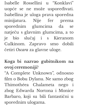
Isabelle Rossellini u “Konklavi” 
uopće se ne može uspoređivati. 
Isabellina je uloga prava sporedna 
minijatura. Nije fer prema 
sporednim glumcima da se 
natječu s glavnim glumcima, a to 
je bio slučaj i s Kieranom 
Culkinom. Zapravo smo dobili 
četiri 
Oscara
 za glavne uloge.
Koga bi nazvao gubitnikom na 
ovoj ceremoniji?
“A Complete Unknown”, odnosno 
film o Bobu Dylanu. Ne samo zbog 
Thimothéea Chalameta nego i 
zbog Edwarda Nortona i Monice 
Barbaro, koji su bili fantastični u 
sporednim ulogama.