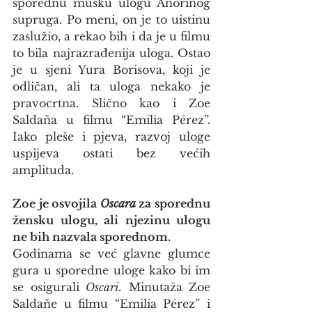
sporednu mušku ulogu Anorinog 
supruga. Po meni, on je to uistinu 
zaslužio, a rekao bih i da je u filmu 
to bila najrazrađenija uloga. Ostao 
je u sjeni Yura Borisova, koji je 
odličan, ali ta uloga nekako je 
pravocrtna. Slično kao i Zoe 
Saldaña u filmu “Emilia Pérez”. 
Iako pleše i pjeva, razvoj uloge 
uspijeva ostati bez većih 
amplituda.
Zoe je osvojila 
Oscara
 za sporednu 
žensku ulogu, ali njezinu ulogu 
ne bih nazvala sporednom.
Godinama se već glavne glumce 
gura u sporedne uloge kako bi im 
se osigurali 
Oscari.
 Minutaža Zoe 
Saldañe u filmu “Emilia Pérez” i 