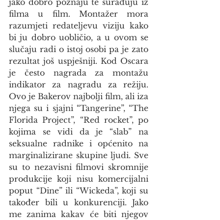
jako dobro poznaju te surađuju iz 
filma u film. Montažer mora 
razumjeti redateljevu viziju kako 
bi ju dobro uobličio, a u ovom se 
slučaju radi o istoj osobi pa je zato 
rezultat još uspješniji. Kod Oscara 
je često nagrada za montažu 
indikator za nagradu za režiju. 
Ovo je Bakerov najbolji film, ali iza 
njega su i sjajni “Tangerine”, “The 
Florida Project”, “Red rocket”, po 
kojima se vidi da je “slab” na 
seksualne radnike i općenito na 
marginalizirane skupine ljudi. Sve 
su to nezavisni filmovi skromnije 
produkcije koji nisu komercijalni 
poput “Dine” ili “Wickeda”, koji su 
također bili u konkurenciji. Jako 
me zanima kakav će biti njegov 