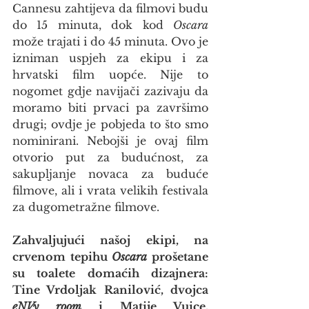
Cannesu zahtijeva da filmovi budu 
do 15 minuta, dok kod 
Oscara
može trajati i do 45 minuta. Ovo je 
izniman uspjeh za ekipu i za 
hrvatski film uopće. Nije to 
nogomet gdje navijači zazivaju da 
moramo biti prvaci pa završimo 
drugi; ovdje je pobjeda to što smo 
nominirani. Nebojši je ovaj film 
otvorio put za budućnost, za 
sakupljanje novaca za buduće 
filmove, ali i vrata velikih festivala 
za dugometražne filmove.
Zahvaljujući našoj ekipi, na 
crvenom tepihu 
Oscara
 prošetane 
su toalete domaćih dizajnera: 
Tine Vrdoljak Ranilović, dvojca 
eNVy room
 i Matije Vuice. 