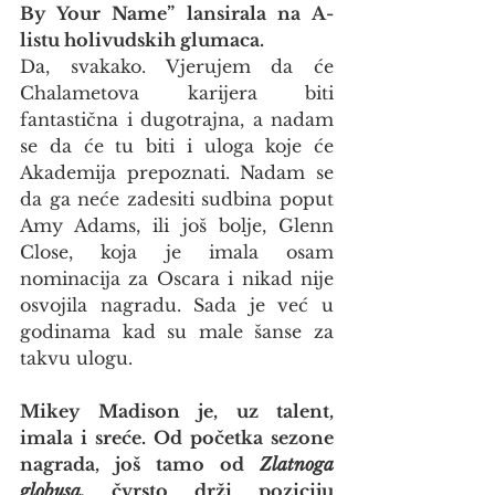
By Your Name” lansirala na A-
listu holivudskih glumaca.
Da, svakako. Vjerujem da će 
Chalametova karijera biti 
fantastična i dugotrajna, a nadam 
se da će tu biti i uloga koje će 
Akademija prepoznati. Nadam se 
da ga neće zadesiti sudbina poput 
Amy Adams, ili još bolje, Glenn 
Close, koja je imala osam 
nominacija za Oscara i nikad nije 
osvojila nagradu. Sada je već u 
godinama kad su male šanse za 
takvu ulogu.
Mikey Madison je, uz talent, 
imala i sreće. Od početka sezone 
nagrada, još tamo od 
Zlatnoga 
globusa,
 čvrsto drži poziciju 