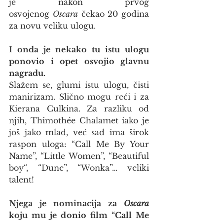
je nakon prvog 
osvojenog 
Oscara
 čekao 20 godina 
za novu veliku ulogu.
I onda je nekako tu istu ulogu 
ponovio i opet osvojio glavnu 
nagradu.
Slažem se, glumi istu ulogu, čisti 
manirizam. Slično mogu reći i za 
Kierana Culkina. Za razliku od 
njih, Thimothée Chalamet iako je 
još jako mlad, već sad ima širok 
raspon uloga: “Call Me By Your 
Name”, “Little Women”, “Beautiful 
boy“, “Dune”, “Wonka”… veliki 
talent!
Njega je nominacija za 
Oscara
koju mu je donio film “Call Me 