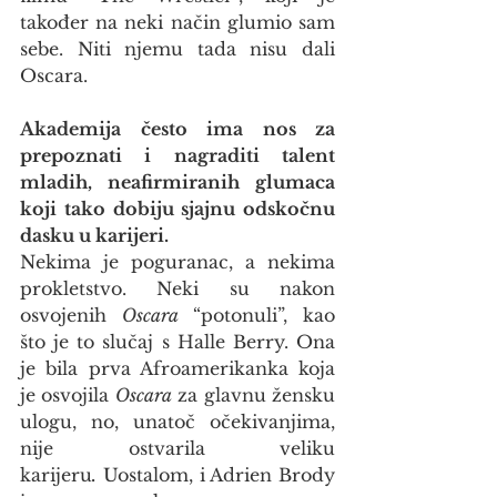
također na neki način glumio sam 
sebe. Niti njemu tada nisu dali 
Oscara.
Akademija često ima nos za 
prepoznati i nagraditi talent 
mladih, neafirmiranih glumaca 
koji tako dobiju sjajnu odskočnu 
dasku u karijeri.
Nekima je poguranac, a nekima 
prokletstvo. Neki su nakon 
osvojenih 
Oscara
 “potonuli”, kao 
što je to slučaj s Halle Berry. Ona 
je bila prva Afroamerikanka koja 
je osvojila 
Oscara
 za glavnu žensku 
ulogu, no, unatoč očekivanjima, 
nije ostvarila veliku 
karijeru
.
 Uostalom, i Adrien Brody 