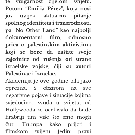
te vulgarnost cijelom svijetu. 
Potom “Emilia Pérez”, koja nosi 
još uvijek aktualno pitanje 
spolnog identiteta i transrodnosti, 
pa “No Other Land” kao najbolji 
dokumentarni film, odnosno 
priča o palestinskim aktivistima 
koji se bore da zaštite svoje 
zajednice od rušenja od strane 
izraelske vojske, čiji su autori 
Palestinac i Izraelac.
Akademija je ove godine bila jako 
oprezna. S obzirom na sve 
negativne pojave i situacije kojima 
svjedočimo svuda u svijetu, od 
Hollywooda se očekivalo da bude 
hrabriji tim više što smo mogli 
čuti Trumpa kako prijeti i 
filmskom svijetu. Jedini pravi 