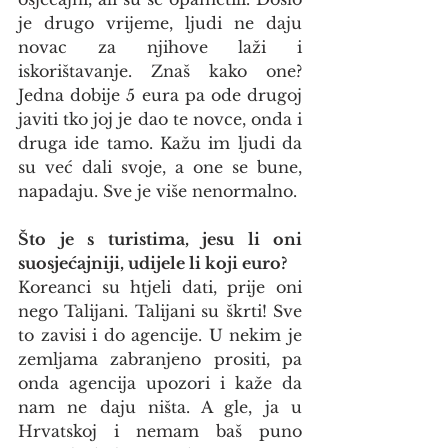
je drugo vrijeme, ljudi ne daju 
novac za njihove laži i 
iskorištavanje. Znaš kako one? 
Jedna dobije 5 eura pa ode drugoj 
javiti tko joj je dao te novce, onda i 
druga ide tamo. Kažu im ljudi da 
su već dali svoje, a one se bune, 
napadaju. Sve je više nenormalno.
Što je s turistima, jesu li oni 
suosjećajniji, udijele li koji euro?
Koreanci su htjeli dati, prije oni 
nego Talijani. Talijani su škrti! Sve 
to zavisi i do agencije. U nekim je 
zemljama zabranjeno prositi, pa 
onda agencija upozori i kaže da 
nam ne daju ništa. A gle, ja u 
Hrvatskoj i nemam baš puno 