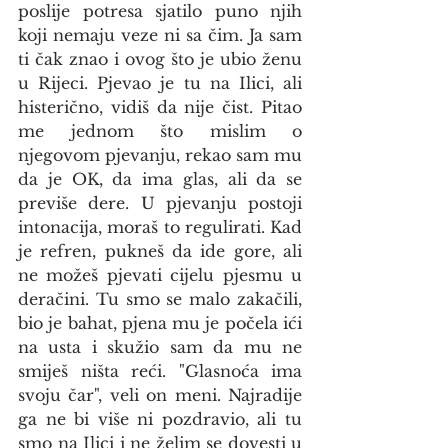
poslije potresa sjatilo puno njih 
koji nemaju veze ni sa čim. Ja sam 
ti čak znao i ovog što je ubio ženu 
u Rijeci. Pjevao je tu na Ilici, ali 
histerično, vidiš da nije čist. Pitao 
me jednom što mislim o 
njegovom pjevanju, rekao sam mu 
da je OK, da ima glas, ali da se 
previše dere. U pjevanju postoji 
intonacija, moraš to regulirati. Kad 
je refren, pukneš da ide gore, ali 
ne možeš pjevati cijelu pjesmu u 
deračini. Tu smo se malo zakačili, 
bio je bahat, pjena mu je počela ići 
na usta i skužio sam da mu ne 
smiješ ništa reći. "Glasnoća ima 
svoju čar", veli on meni. Najradije 
ga ne bi više ni pozdravio, ali tu 
smo na Ilici i ne želim se dovesti u 