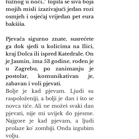
tužnog u noći.." topila se siva boja 
mojih misli izazivajući jedan rozi 
osmjeh i osjećaj vrijedan pet eura 
bakšiša.
Pjevača sigurno znate, susrećete 
ga dok sjedi u kolicima na Ilici, 
kraj Dolca ili ispred Katedrale. On 
je Jasmin, ima 53 godine, rođen je 
u Zagrebu, po zanimanju je 
postolar, komunikativan je, 
zabavan i voli pjevati.
Bolje je kad pjevam. Ljudi su 
raspoloženiji, a bolji je dan i što se 
novca tiče. Ali ne možeš svaki dan 
pjevati, nije mi uvijek do pjesme. 
Najgore je kad pjevam, a ljudi 
prolaze ko' zombiji. Onda izgubim 
volju.