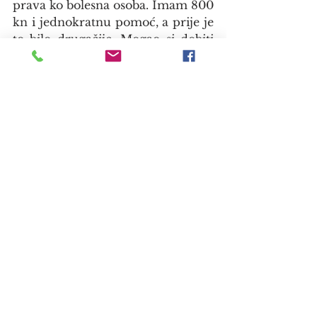
prava ko bolesna osoba. Imam 800 
kn i jednokratnu pomoć, a prije je 
to bilo drugačije. Mogao si dobiti 
jednokratnu pomoć tri puta i to 
na ruke. Sad se postrožilo, ne 
možeš samo tako doći i reći 
‘Dobar dan, ja bi jednokatnu 
pomoć, sad mi baš treba’. Moraš 
tražiti, pa čekati rješenje i za tri 
mjeseca dobiješ 300 kn. Prije si 
dobio po 500 kn, čak i 1000 kn.
Zašto ne popravljaš cipele kad si 
postolar?
Mogao bi jedino da radim u 
tvornici i to samo jedan segment u 
proizvodnji, npr. da samo lijepim 
gume, samo krojim neki dio, a tu 
se mora i ispunjavati norma. 