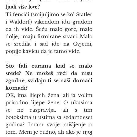
ljudi više love?
Ti fensići (smijuljimo se ko’ Statler 
i Waldorf) vikendom idu gradom 
da ih vide. Šeću malo gore, malo 
dolje, imaju firmirane stvari. Malo 
se sredila i sad ide na Cvjetni, 
popije kavicu da je tamo vide.
Što fali curama kad se malo 
srede? Ne možeš reći da nisu 
zgodne, sviđaju ti se naši domaći 
komadi?
OK, ima lijepih žena, ali ja volim 
prirodno lijepe žene. O ukusima 
se ne raspravlja, ali s tim 
botoksima u ustima sa sedamdeset 
godina? Imam svoje mišljenje o 
tom. Meni je ružno, ali ako je njoj 