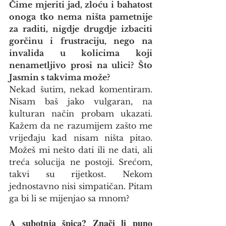
Čime mjeriti jad, zloću i bahatost 
onoga tko nema ništa pametnije 
za raditi, nigdje drugdje izbaciti 
gorčinu i frustraciju, nego na 
invalida u kolicima koji 
nenametljivo prosi na ulici? Što 
Jasmin s takvima može?
Nekad šutim, nekad komentiram. 
Nisam baš jako vulgaran, na 
kulturan način probam ukazati. 
Kažem da ne razumijem zašto me 
vrijeđaju kad nisam ništa pitao. 
Možeš mi nešto dati ili ne dati, ali 
treća solucija ne postoji. Srećom, 
takvi su rijetkost. Nekom 
jednostavno nisi simpatičan. Pitam 
ga bi li se mijenjao sa mnom?
A subotnja špica? Znači li puno 