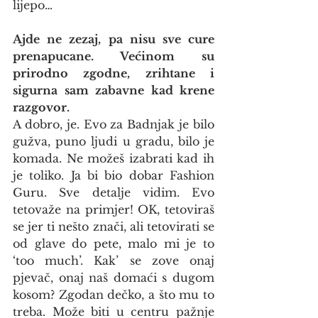
lijepo…
Ajde ne zezaj, pa nisu sve cure 
prenapucane. Većinom su 
prirodno zgodne, zrihtane i 
sigurna sam zabavne kad krene 
razgovor.
A dobro, je. Evo za Badnjak je bilo 
gužva, puno ljudi u gradu, bilo je 
komada. Ne možeš izabrati kad ih 
je toliko. Ja bi bio dobar Fashion 
Guru. Sve detalje vidim. Evo 
tetovaže na primjer! OK, tetoviraš 
se jer ti nešto znači, ali tetovirati se 
od glave do pete, malo mi je to 
‘too much’. Kak’ se zove onaj 
pjevač, onaj naš domaći s dugom 
kosom? Zgodan dečko, a što mu to 
treba. Može biti u centru pažnje 