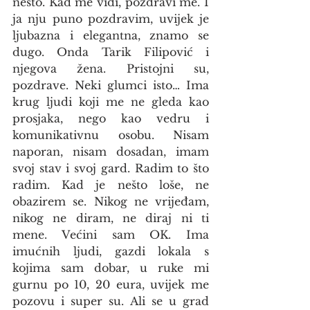
nešto. Kad me vidi, pozdravi me. I 
ja nju puno pozdravim, uvijek je 
ljubazna i elegantna, znamo se 
dugo. Onda Tarik Filipović i 
njegova žena. Pristojni su, 
pozdrave. Neki glumci isto… Ima 
krug ljudi koji me ne gleda kao 
prosjaka, nego kao vedru i 
komunikativnu osobu. Nisam 
naporan, nisam dosadan, imam 
svoj stav i svoj gard. Radim to što 
radim. Kad je nešto loše, ne 
obazirem se. Nikog ne vrijeđam, 
nikog ne diram, ne diraj ni ti 
mene. Većini sam OK. Ima 
imućnih ljudi, gazdi lokala s 
kojima sam dobar, u ruke mi 
gurnu po 10, 20 eura, uvijek me 
pozovu i super su. Ali se u grad 