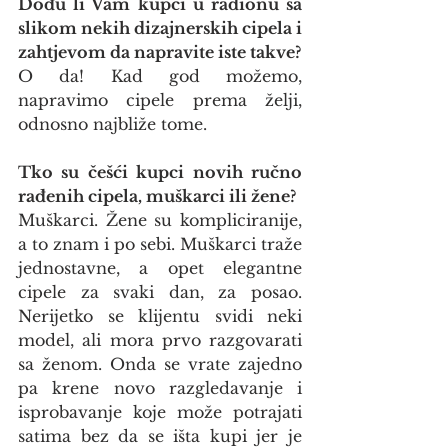
Dođu li Vam kupci u radionu sa 
slikom nekih dizajnerskih cipela i 
zahtjevom da napravite iste takve?
O da! Kad god možemo, 
napravimo cipele prema želji, 
odnosno najbliže tome.
Tko su češći kupci novih ručno 
rađenih cipela, muškarci ili žene?
Muškarci. Žene su kompliciranije, 
a to znam i po sebi. Muškarci traže 
jednostavne, a opet elegantne 
cipele za svaki dan, za posao. 
Nerijetko se klijentu svidi neki 
model, ali mora prvo razgovarati 
sa ženom. Onda se vrate zajedno 
pa krene novo razgledavanje i 
isprobavanje koje može potrajati 
satima bez da se išta kupi jer je 