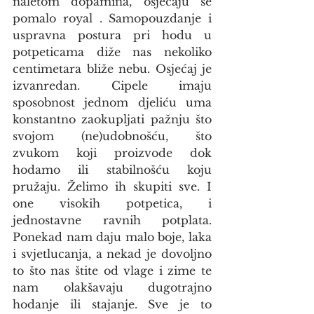
naletom dopamina, osjećaju se 
pomalo royal . Samopouzdanje i 
uspravna postura pri hodu u 
potpeticama diže nas nekoliko 
centimetara bliže nebu. Osjećaj je 
izvanredan. Cipele imaju 
sposobnost jednom djeliću uma 
konstantno zaokupljati pažnju što 
svojom (ne)udobnošću, što 
zvukom koji proizvode dok 
hodamo ili stabilnošću koju 
pružaju. Želimo ih skupiti sve. I 
one visokih potpetica, i 
jednostavne ravnih potplata. 
Ponekad nam daju malo boje, laka 
i svjetlucanja, a nekad je dovoljno 
to što nas štite od vlage i zime te 
nam olakšavaju dugotrajno 
hodanje ili stajanje. Sve je to 