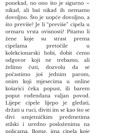
ponekad, no ono što je sigurno – 
nikad, ali baš nikad ih nemamo 
dovoljno. Što je uopće dovoljno, a 
što previše? Je li “previše” cipela u 
ormaru vrsta ovisnosti? Pitamo li 
žene koje su strast prema 
cipelama pretočile u 
kolekcionarski hobi, dobit ćemo 
odgovor koji ne trebamo, ali 
želimo čuti, dozvolu da se 
počastimo još jednim parom, 
onim koji mjesecima u online 
košarici čeka popust, ili barem 
poput rođendana valjan povod. 
Lijepe cipele lijepo je gledati, 
držati u ruci, diviti im se kao što se 
divi umjetničkim predmetima 
stilski i uredno posloženima na 
policama. Bome, ima cipela koje 