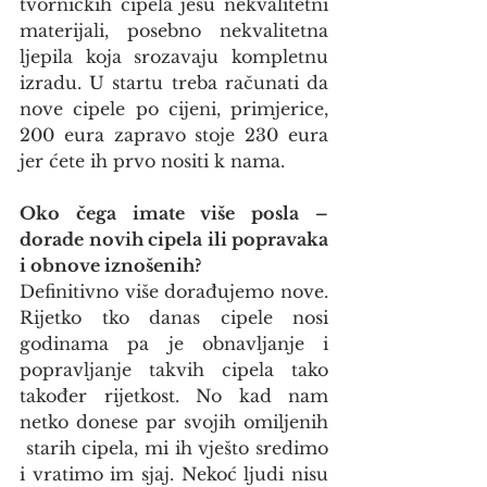
tvorničkih cipela jesu nekvalitetni 
materijali, posebno nekvalitetna 
ljepila koja srozavaju kompletnu 
izradu. U startu treba računati da 
nove cipele po cijeni, primjerice, 
200 eura zapravo stoje 230 eura 
jer ćete ih prvo nositi k nama.
Oko čega imate više posla – 
dorade novih cipela ili popravaka 
i obnove iznošenih?
Definitivno više dorađujemo nove. 
Rijetko tko danas cipele nosi 
godinama pa je obnavljanje i 
popravljanje takvih cipela tako 
također rijetkost. No kad nam 
netko donese par svojih omiljenih 
 starih cipela, mi ih vješto sredimo 
i vratimo im sjaj. Nekoć ljudi nisu 