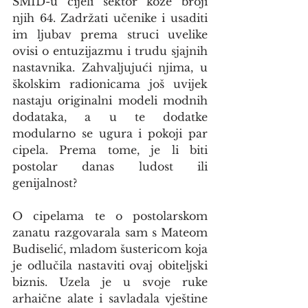
ŠMID-u cijeli sektor kože broji 
njih 64. Zadržati učenike i usaditi 
im ljubav prema struci uvelike 
ovisi o entuzijazmu i trudu sjajnih 
nastavnika. Zahvaljujući njima, u 
školskim radionicama još uvijek 
nastaju originalni modeli modnih 
dodataka, a u te dodatke 
modularno se ugura i pokoji par 
cipela. Prema tome, je li biti 
postolar danas ludost ili 
genijalnost?
O cipelama te o postolarskom 
zanatu razgovarala sam s Mateom 
Budiselić, mladom šustericom koja 
je odlučila nastaviti ovaj obiteljski 
biznis. Uzela je u svoje ruke 
arhaične alate i savladala vještine 