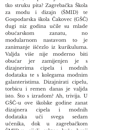
tko struku pita? Zagrebačka Škola 
za modu i dizajn (ŠMID) te 
Gospodarska škola Čakovec (GŠČ) 
dugi niz godina učile su mlade 
obućarskom zanatu, no 
modularnom nastavom to je 
zanimanje iščezlo iz kurikuluma. 
Valjda više nije moderno biti 
obućar jer zamijenjen je s 
dizajnerima cipela i modnih 
dodataka te s kolegama modnim 
galanteristima. Dizajnirati cipelu, 
torbicu i remen danas je valjda 
isto. Što s izradom? Ah, trivija. U 
GŠČ-u ove školske godine zanat 
dizajnera cipela i modnih 
dodataka uči svega sedam 
učenika, dok u zagrebačkom 