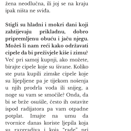
žena neodlučna, ili joj se na kraju 
ipak ništa ne sviđa.
Stigli su hladni i mokri dani koji 
zahtijevaju prikladnu, dobro 
pripremljenu obuću i jaču njegu. 
Možeš li nam reći kako održavati 
cipele da bi preživjele kiše i zimu?
Već pri samoj kupnji, ako možete, 
birajte cipele koje su šivane. Koliko 
ste puta kupili zimske cipele koje 
su lijepljene pa je tijekom nošenja 
u njih prodrla voda ili snijeg, a 
noge su vam se smočile? Onda, da 
bi se brže osušile, često ih ostavite 
ispod radijatora pa vam otpadne 
potplat. Imajte na umu da 
tvornice danas koriste ljepila koja 
su razgradiva i koja “rade” pri 