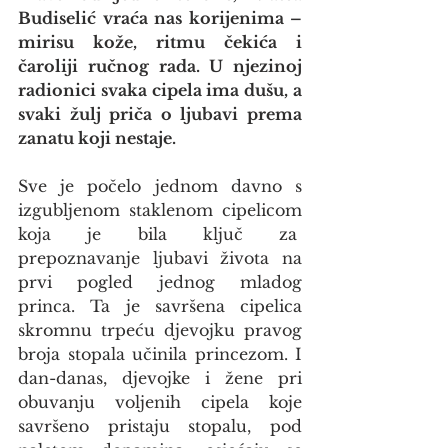
Budiselić vraća nas korijenima – 
mirisu kože, ritmu čekića i 
čaroliji ručnog rada. U njezinoj 
radionici svaka cipela ima dušu, a 
svaki žulj priča o ljubavi prema 
zanatu koji nestaje. 
Sve je počelo jednom davno s 
izgubljenom staklenom cipelicom 
koja je bila ključ za  
prepoznavanje ljubavi života na 
prvi pogled jednog mladog 
princa. Ta je savršena cipelica 
skromnu trpeću djevojku pravog 
broja stopala učinila princezom. I 
dan-danas, djevojke i žene pri 
obuvanju voljenih cipela koje 
savršeno pristaju stopalu, pod 