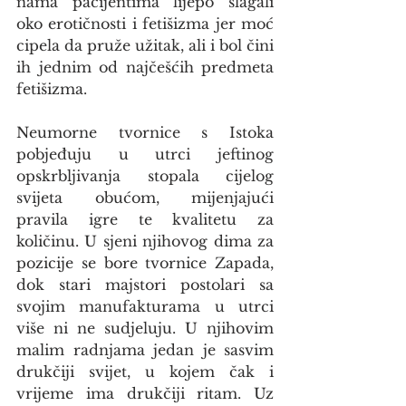
nama pacijentima lijepo slagali 
oko erotičnosti i fetišizma jer moć 
cipela da pruže užitak, ali i bol čini 
ih jednim od najčešćih predmeta 
fetišizma.
Neumorne tvornice s Istoka 
pobjeđuju u utrci jeftinog 
opskrbljivanja stopala cijelog 
svijeta obućom, mijenjajući 
pravila igre te kvalitetu za 
količinu. U sjeni njihovog dima za 
pozicije se bore tvornice Zapada, 
dok stari majstori postolari sa 
svojim manufakturama u utrci 
više ni ne sudjeluju. U njihovim 
malim radnjama jedan je sasvim 
drukčiji svijet, u kojem čak i 
vrijeme ima drukčiji ritam. Uz 