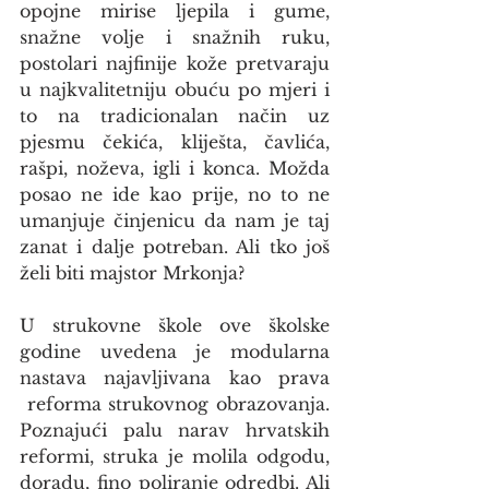
opojne mirise ljepila i gume, 
snažne volje i snažnih ruku, 
postolari najfinije kože pretvaraju 
u najkvalitetniju obuću po mjeri i 
to na tradicionalan način uz 
pjesmu čekića, kliješta, čavlića, 
rašpi, noževa, igli i konca. Možda 
posao ne ide kao prije, no to ne 
umanjuje činjenicu da nam je taj 
zanat i dalje potreban. Ali tko još 
želi biti majstor Mrkonja?
U strukovne škole ove školske 
godine uvedena je modularna 
nastava najavljivana kao prava 
 reforma strukovnog obrazovanja. 
Poznajući palu narav hrvatskih 
reformi, struka je molila odgodu, 
doradu, fino poliranje odredbi. Ali 