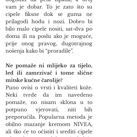
vam je dobar. To je zato što su 
cipele fiksne dok se guma ne 
prilagodi hodu i nozi. Dobro bi 
bilo malo cipele nositi, sat-dva po 
doma ili na poslu ako je moguće, 
prije onog pravog, dugotrajnog 
nošenja kako bi “proradile”.
Ne pomaže ni mlijeko za tijelo, 
led ili zamrzivač i tome slične 
mitske kućne čarolije?
Puno ovisi o vrsti i kvaliteti kože. 
Neki tvrde da im navedeno 
pomaže, no nisam sklona u to 
potpuno vjerovati, niti bih 
preporučila. Popularna metoda je 
obilno mazanje kremom NIVEA, 
ali tko će to očistiti i srediti cipele 