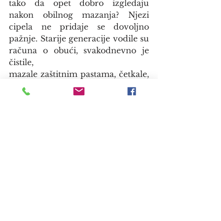
tako da opet dobro izgledaju 
nakon obilnog mazanja? Njezi 
cipela ne pridaje se dovoljno 
pažnje. Starije generacije vodile su 
računa o obući, svakodnevno je 
čistile,
mazale zaštitnim pastama, četkale, 
laštile. Danas ćete u šetnji gradom 
vidjeti sređene, našminkane, 
namirisane žene koje na cipelama 
doslovno imaju blata.
A štikle? Žene će za prave štikle 
otrpjeti velike bolove i skupu 
cijenu.
Koliko sam i sama takvih cipela 
nosila! Boli noga, bole zglobovi, 
žuljaju na prstima, žuljaju na peti 
jer cipela mora biti tvrda na tom 