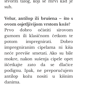
stvoriti talog, koji se mrvi kad je 
suh.
Velur, antilop ili brušena – što s 
ovom osjetljivijom vrstom kože?
Prvo dobro očistiti sirovom 
gumom ili klasičnom četkom te 
potom impregnirati. Dobro 
impregniranim cipelama ni kiša 
neće previše smetati. Ako su bile 
mokre, nakon sušenja cipele opet 
iščetkajte zato da se dlačice 
podignu. Ipak, ne preporučujem 
antilop kožu nositi u kišnim 
danima.